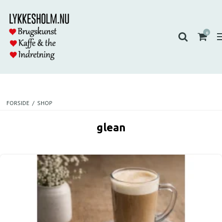
0
FORSIDE
/
SHOP
glean