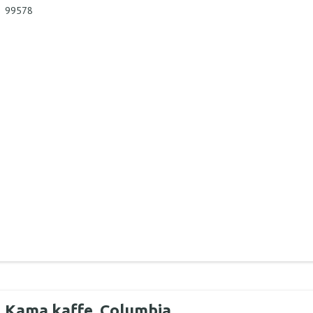
99578
Kama kaffe, Columbia