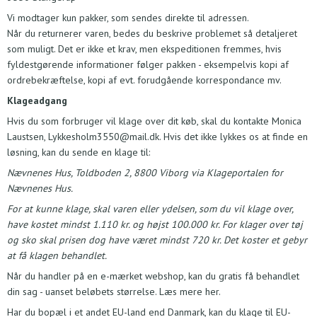
Vi modtager kun pakker, som sendes direkte til adressen.
Når du returnerer varen, bedes du beskrive problemet så detaljeret
som muligt. Det er ikke et krav, men ekspeditionen fremmes, hvis
fyldestgørende informationer følger pakken - eksempelvis kopi af
ordrebekræftelse, kopi af evt. forudgående korrespondance mv.
Klageadgang
Hvis du som forbruger vil klage over dit køb, skal du kontakte Monica
Laustsen, Lykkesholm3550@mail.dk. Hvis det ikke lykkes os at finde en
løsning, kan du sende en klage til:
Nævnenes Hus, Toldboden 2, 8800 Viborg via
Klageportalen for
Nævnenes Hus
.
For at kunne klage, skal varen eller ydelsen, som du vil klage over,
have kostet mindst 1.110 kr. og højst 100.000 kr. For klager over tøj
og sko skal prisen dog have været mindst 720 kr. Det koster et gebyr
at få klagen behandlet.
Når du handler på en e-mærket webshop, kan du gratis få behandlet
din sag - uanset beløbets størrelse. Læs mere
her
.
Har du bopæl i et andet EU-land end Danmark, kan du klage til EU-