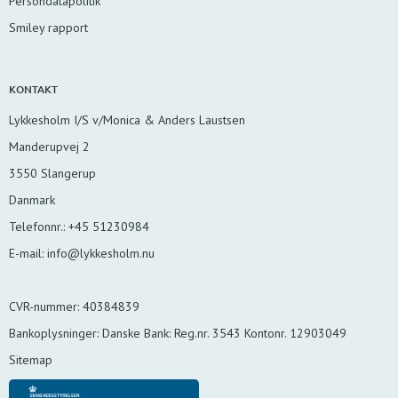
Persondatapolitik
Smiley rapport
KONTAKT
Lykkesholm I/S v/Monica & Anders Laustsen
Manderupvej 2
3550 Slangerup
Danmark
Telefonnr.
:
+45 51230984
E-mail
:
info@lykkesholm.nu
CVR-nummer
:
40384839
Bankoplysninger
:
Danske Bank: Reg.nr. 3543 Kontonr. 12903049
Sitemap