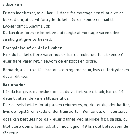
sidste vare.
Fristen indebærer, at du har 14 dage fra modtagelsen til at give os
besked om, at du vil fortryde dit køb. Du kan sende en mail til
Lykkesholm3550@mail.dk
Du kan ikke fortryde købet ved at nægte at modtage varen uden
samtidig at give os besked.
Fortrydelse af en del af købet
Hvis du har købt flere varer hos os, har du mulighed for at sende én
eller flere varer retur, selvom de er købt i én ordre.
Bemærk, at du ikke får fragtomkostningerne retur, hvis du fortryder en
del af dit køb.
Returnering
Når du har givet os besked om, at du vil fortryde dit køb, har du 14
dage til at sende varen tilbage til os.
Du skal selv betale for at pakken returneres, og det er dig, der hæfter,
hvis der opstår en skade under transporten. Bemærk at en returlabel
her
også kan bestilles hos os – eller dannes ved at klikke
, så skal du
blot være opmærksom på, at vi modregner 49 kr. i det beløb, som du
får retur.