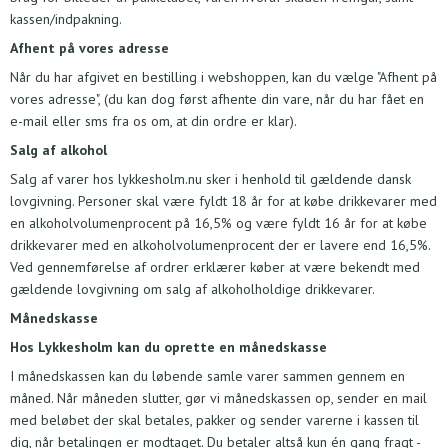
kassen/indpakning.
Afhent på vores adresse
Når du har afgivet en bestilling i webshoppen, kan du vælge "Afhent på
vores adresse", (du kan dog først afhente din vare, når du har fået en
e-mail eller sms fra os om, at din ordre er klar).
Salg af alkohol
Salg af varer hos lykkesholm.nu sker i henhold til gældende dansk
lovgivning. Personer skal være fyldt 18 år for at købe drikkevarer med
en alkoholvolumenprocent på 16,5% og være fyldt 16 år for at købe
drikkevarer med en alkoholvolumenprocent der er lavere end 16,5%.
Ved gennemførelse af ordrer erklærer køber at være bekendt med
gældende lovgivning om salg af alkoholholdige drikkevarer.
Månedskasse
Hos Lykkesholm kan du oprette en månedskasse
I månedskassen kan du løbende samle varer sammen gennem en
måned. Når måneden slutter, gør vi månedskassen op, sender en mail
med beløbet der skal betales, pakker og sender varerne i kassen til
dig, når betalingen er modtaget. Du betaler altså kun én gang fragt -