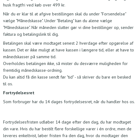
husk fragtfri ved køb over 499 kr.
Når du er klar til at afgive bestillingen skal du under "Forsendelse"
vælge "Månedskasse". Under "Betaling" kan du alene vælge
"Månedskasse". Når måneden slutter gør vi dine bestillinger op, sender
faktura og betalingslink til dig.
Betalingen skal være modtaget senest 2 hverdage efter opgørelse af
kassen. Det er ikke muligt at have kassen i længere tid, eller at have to
månedskasser på samme tid.
Overholdes betalingen ikke, så mister du desværre muligheden for
fremtidig månedskasse-ordning.
Du kan altid få din kasse sendt før "tid" - så skriver du bare en besked
til os.
Fortrydelsesret
Som forbruger har du 14 dages fortrydelsesret, når du handler hos os.
Fortrydelsesfristen udløber 14 dage efter den dag, du har modtaget
din vare. Hvis du har bestilt flere forskellige varer i én ordre, men de
leveres enkeltvist, løber fristen fra den dag, hvor du modtager den