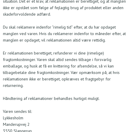
situation. Det er et krav, at reklamationen er berettiget, og at manglen
ikke er opstået som følge af fejlagtig brug af produktet eller anden
skadeforvoldende adfærd.
Du skal reklamere indenfor ”rimelig tid” efter, at du har opdaget
manglen ved varen. Hvis du reklamerer indenfor to måneder efter, at
manglen er opdaget, vil reklamationen altid være rettidig.
Er reklamationen berettiget, refunderer vi dine (rimelige)
fragtomkostninger. Varen skal altid sendes tilbage i forsvarlig
emballage, og husk at få en kvittering for afsendelse, så vi kan
tilbagebetale dine fragtomkostninger. Vær opmærksom på, at hvis
reklamationen ikke er berettiget, opkræves et fragtgebyr for
returnering.
Håndtering af reklamationer behandles hurtigst muligt.
Varen sendes til:
Lykkesholm
Manderupvej 2
3550 Slangerup