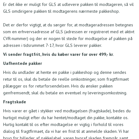
Er det ikke er muligt for GLS at udlevere pakken til modtageren, så vil
GLS omdirigere pakken til modtagerens nærmeste pakkeshop.
Det er derfor vigtigt, at du sørger for, at modtageradressen betegnes
som en erhvervsadresse af GLS (adressen er registreret med et aktivt
CVR-nummer) og der er nogen til stede for modtagelse af pakken på
adressen i tidsrummet 7-17, hvor GLS leverer pakker.
Vi sender fragtfrit, hvis du køber varer for over 499,- kr.
Uafhentede pakker
Hvis du undlader at hente en pakke i pakkeshop og denne sendes
retur til os, skal du betale de reelle omkostninger, som fragtfirmaet
pålægger os for returforsendelsen. Hvis du ønsker pakken
genfremsendt, skal du betale en eventuel ny leveringsomkostning.
Fragtskade
Hvis varer er gået i stykker ved modtagelsen (fragtskade), bedes du
hurtigst muligt efter du har hentet/modtaget din pakke, kontakte os.
Hurtig kontakt til os efter modtagelse er vigtig i forhold til vores
dialog til fragtfirmaet, da vi har en frist til at anmelde skaden. Vi har
brug for billeder af pakkelabel, varen hvoraf skaden fremgår, samt