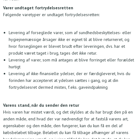
Varer undtaget fortrydelsesretten
Følgende varetyper er undtaget fortrydelsesretten:
Levering af forseglede varer, som af sundhedsbeskyttelses- eller
hygiejnemæssige årsager ikke er egnet til at blive returneret, og
hvor forseglingen er blevet brudt efter leveringen, dvs. har et
produkt været taget i brug, tages det ikke retur.
Levering af varer, som må antages at blive forringet eller forældet
hurtigt
Levering af ikke-finansielle ydelser, der er færdigleveret, hvis du
forinden har accepteret at ydelsen sættes i gang, og at din
fortrydelsesret dermed mistes, f.eks. gaveindpakning
Varens stand, når du sender den retur
Hvis varen har mistet værdi, og det skyldes at du har brugt den på en
anden måde, end hvad der var nødvendigt for at fastslå varens art,
egenskaber og den måde, den fungerer, kan du kun få en del af
købsbeløbet tilbage. Beløbet du kan få tilbage afhænger af varens