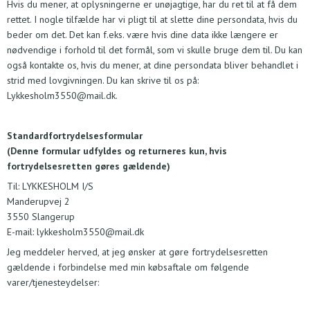
Hvis du mener, at oplysningerne er unøjagtige, har du ret til at få dem
rettet. I nogle tilfælde har vi pligt til at slette dine persondata, hvis du
beder om det. Det kan f.eks. være hvis dine data ikke længere er
nødvendige i forhold til det formål, som vi skulle bruge dem til. Du kan
også kontakte os, hvis du mener, at dine persondata bliver behandlet i
strid med lovgivningen. Du kan skrive til os på:
Lykkesholm3550@mail.dk
.
Standardfortrydelsesformular
(Denne formular udfyldes og returneres kun, hvis
fortrydelsesretten gøres gældende)
Til: LYKKESHOLM I/S
Manderupvej 2
3550 Slangerup
E-mail: lykkesholm3550@mail.dk
Jeg meddeler herved, at jeg ønsker at gøre fortrydelsesretten
gældende i forbindelse med min købsaftale om følgende
varer/tjenesteydelser: