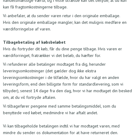
handelsmæssige værdi, og i visse tilfælde kan det betyde, at du kun
kan få fragtomkostningerne tilbage.
Vi anbefaler, at du sender varen retur i den originale emballage.
Hvis den originale emballage mangler, kan det muligvis medføre en
værdiforringelse af varen.
Tilbagebetaling af købsbeløbet
Hvis du fortryder dit køb, får du dine penge tilbage. Hvis varen er
værdiforringet, fratrækker vi det beløb, du hæfter for.
Vi refunderer alle betalinger modtaget fra dig, herunder
leveringsomkostninger (det gælder dog ikke ekstra
leveringsomkostninger i de tilfælde, hvor du har valgt en anden
leveringsform, end den billigste form for standardlevering, som vi
tilbyder), senest 14 dage fra den dag, hvor vi har modtaget din besked
om, at du vil fortryde aftalen.
Vi tilbagefører pengene med samme betalingsmiddel, som du
benyttede ved købet, medmindre vi har aftalt andet.
Vi kan tilbageholde betalingen indtil vi har modtaget varen, med
mindre du sender os dokumentation for at have returneret den.