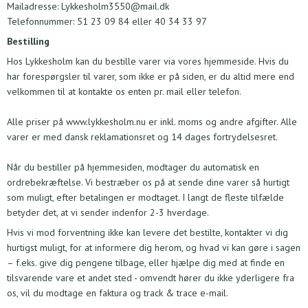
Mailadresse:
Lykkesholm3550@mail.dk
Telefonnummer:
51 23 09 84
eller
40 34 33 97
Bestilling
Hos Lykkesholm kan du bestille varer via vores hjemmeside. Hvis du
har forespørgsler til varer, som ikke er på siden, er du altid mere
end
velkommen til at kontakte os enten pr. mail eller telefon.
Alle priser på www.lykkesholm.nu er inkl. moms og andre afgifter. Alle
varer er med dansk reklamationsret og 14 dages fortrydelsesret.
Når du bestiller på hjemmesiden, modtager du automatisk en
ordrebekræftelse. Vi bestræber os på at sende dine varer så hurtigt
som muligt, efter betalingen er modtaget. I langt de fleste tilfælde
betyder det, at vi sender indenfor 2-3 hverdage.
Hvis vi mod forventning ikke kan levere det bestilte, kontakter vi dig
hurtigst muligt, for at informere dig herom, og hvad vi kan gøre i sagen
– f.eks. give dig pengene tilbage, eller hjælpe dig med at finde en
tilsvarende vare et andet sted - omvendt hører du ikke yderligere fra
os, vil du modtage en faktura og track & trace e-mail.