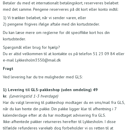
Betaler du med et internationalt betalingskort, reserveres beløbet
med det samme. Pengene reserveres på dit kort eller konto indtil:
1) Vi trækker beløbet, når vi sender varen, eller
2) pengene frigives ifølge aftale med din kortudsteder.
Du kan læse mere om reglerne for dit specifikke kort hos din
kortudsteder.
Spørgsmål eller brug for hjælp?
Du er altid velkommen til at kontakte os på telefon
51 23 09 84
eller
e-mail
Lykkesholm3550@mail.dk
Fragt
Ved levering har du tre muligheder med GLS:
1) Levering til GLS-pakkeshop (uden omdeling) 49
kr.
(Leveringstid 1-3 hverdage)
Har du valgt levering til pakkeshop modtager du en sms/mail fra GLS,
når du kan hente din pakke. Din pakke ligger klar til afhentning i 7
kalenderdage efter at du har modtaget advisering fra GLS.
Ikke-afhentede pakker returneres herefter til Lykkesholm. I disse
tilfælde refunderes varekøb dog forbeholder vi os retten til at