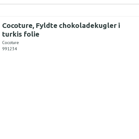
Cocoture, Fyldte chokoladekugler i
turkis folie
Cocoture
991234