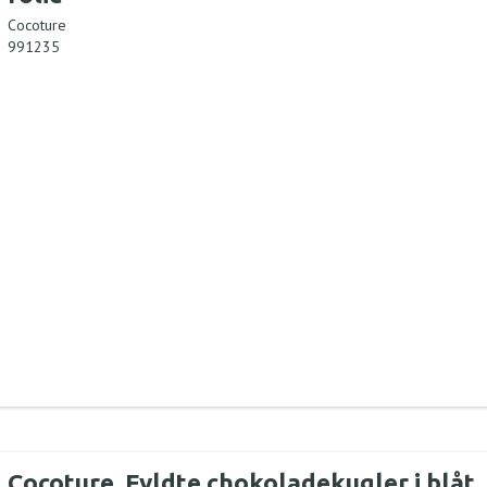
Cocoture
991235
Cocoture, Fyldte chokoladekugler i blåt