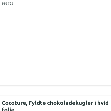
993715
Cocoture, Fyldte chokoladekugler i hvid
folie