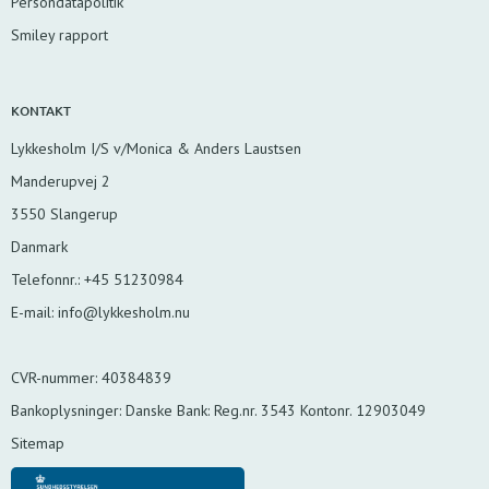
Persondatapolitik
Smiley rapport
KONTAKT
Lykkesholm I/S v/Monica & Anders Laustsen
Manderupvej 2
3550 Slangerup
Danmark
Telefonnr.
:
+45 51230984
E-mail
:
info@lykkesholm.nu
CVR-nummer
:
40384839
Bankoplysninger
:
Danske Bank: Reg.nr. 3543 Kontonr. 12903049
Sitemap