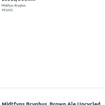
Midtfyns Bryghus
991691
Midtfyns Bryghus, Brown Ale Upcycled,