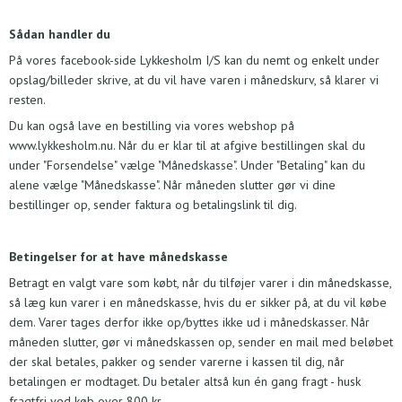
S
ådan handler du
På vores facebook-side Lykkesholm I/S kan du nemt og enkelt under
opslag/billeder skrive, at du vil have varen i månedskurv, så klarer vi
resten.
Du kan også lave en bestilling via vores webshop på
www.lykkesholm.nu
. Når du er klar til at afgive bestillingen skal du
under "Forsendelse" vælge "Månedskasse". Under "Betaling" kan du
alene vælge "Månedskasse". Når måneden slutter gør vi dine
bestillinger op, sender faktura og betalingslink til dig.
Betingelser for at have månedskasse
Betragt en valgt vare som købt, når du tilføjer varer i din månedskasse,
så læg kun varer i en månedskasse, hvis du er sikker på, at du vil købe
dem. Varer tages derfor ikke op/byttes ikke ud i månedskasser. Når
måneden slutter, gør vi månedskassen op, sender en mail med beløbet
der skal betales, pakker og sender varerne i kassen til dig, når
betalingen er modtaget. Du betaler altså kun én gang fragt - husk
fragtfri ved køb over 800 kr.