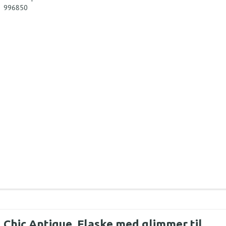
996850
Chic Antique, Flaske med glimmer til