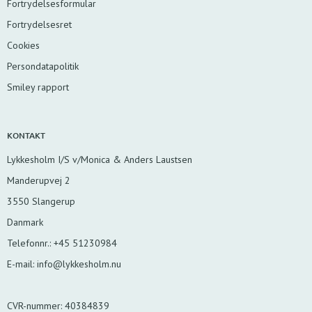
Fortrydelsesformular
Fortrydelsesret
Cookies
Persondatapolitik
Smiley rapport
KONTAKT
Lykkesholm I/S v/Monica & Anders Laustsen
Manderupvej 2
3550 Slangerup
Danmark
Telefonnr.
:
+45 51230984
E-mail
:
info@lykkesholm.nu
CVR-nummer
:
40384839