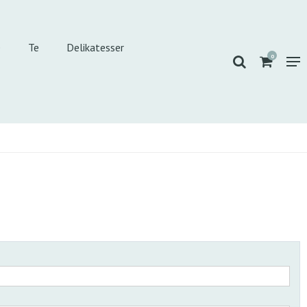
e
Te
Delikatesser
0