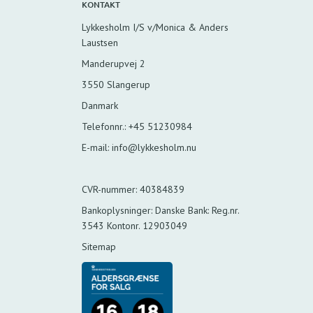
KONTAKT
Lykkesholm I/S v/Monica & Anders
Laustsen
Manderupvej 2
3550 Slangerup
Danmark
Telefonnr.
:
+45 51230984
E-mail
:
info@lykkesholm.nu
CVR-nummer
:
40384839
Bankoplysninger
:
Danske Bank: Reg.nr.
3543 Kontonr. 12903049
Sitemap