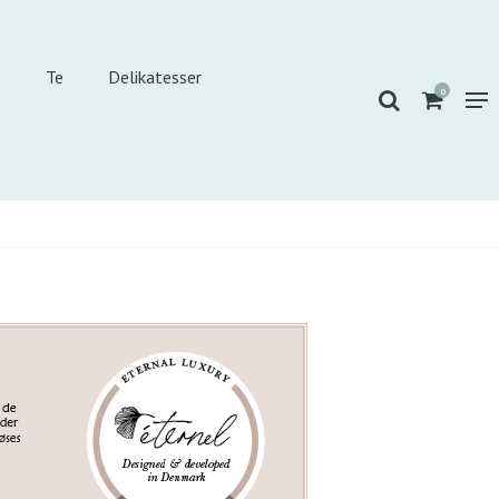
e
Te
Delikatesser
0