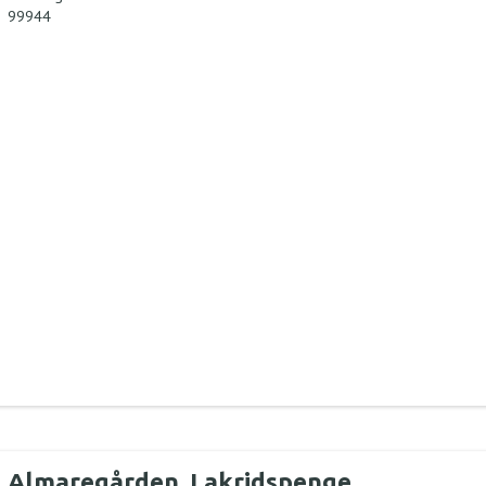
99944
Almaregården, Lakridspenge