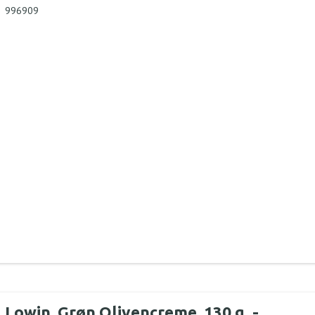
996909
Lowin, Grøn Olivencreme, 130 g. -