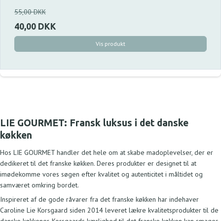
55,00 DKK
40,00 DKK
Vis produkt
LIE GOURMET: Fransk luksus i det danske
køkken
Hos LIE GOURMET handler det hele om at skabe madoplevelser, der er
dedikeret til det franske køkken. Deres produkter er designet til at
imødekomme vores søgen efter kvalitet og autenticitet i måltidet og
samværet omkring bordet.
Inspireret af de gode råvarer fra det franske køkken har indehaver
Caroline Lie Korsgaard siden 2014 leveret lækre kvalitetsprodukter til de
danske køkkener. Korsgaards kærlighed til det franske køkken kan smages