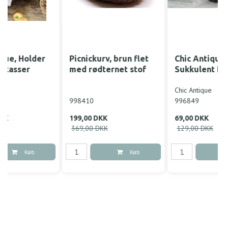
Picnickurv, brun flet
Chic Antique, Fleur
med rødternet stof
Sukkulent H10
Chic Antique
998410
996849
199,00 DKK
69,00 DKK
369,00 DKK
129,00 DKK
Køb
Køb