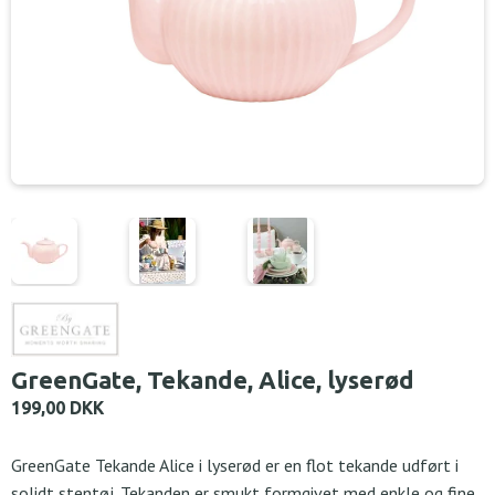
GreenGate, Tekande, Alice, lyserød
199,00 DKK
GreenGate Tekande Alice i lyserød er en flot tekande udført i
solidt stentøj. Tekanden er smukt formgivet med enkle og fine