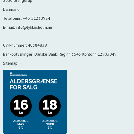
3550 Slangerup
Danmark
Telefonnr.
:
+45 51230984
E-mail
:
info@lykkesholm.nu
CVR-nummer
:
40384839
Bankoplysninger
:
Danske Bank: Reg.nr. 3543 Kontonr. 12903049
Sitemap